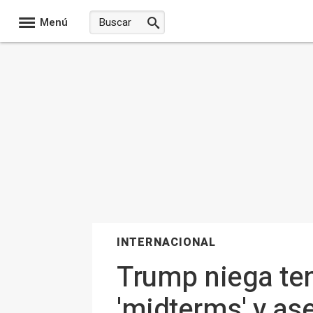
Menú
INTERNACIONAL
Trump niega tene
'midterms' y as