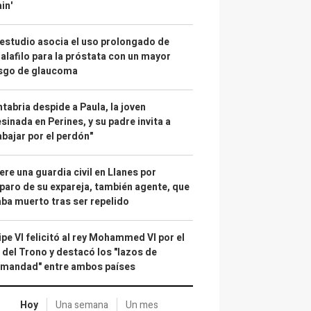
in'
estudio asocia el uso prolongado de
alafilo para la próstata con un mayor
esgo de glaucoma
tabria despide a Paula, la joven
sinada en Perines, y su padre invita a
abajar por el perdón"
re una guardia civil en Llanes por
paro de su expareja, también agente, que
ba muerto tras ser repelido
ipe VI felicitó al rey Mohammed VI por el
 del Trono y destacó los "lazos de
rmandad" entre ambos países
Hoy
Una semana
Un mes