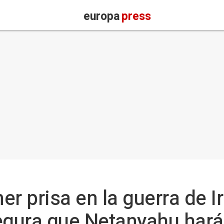
europa
press
r prisa en la guerra de Ir
egura que Netanyahu hará 