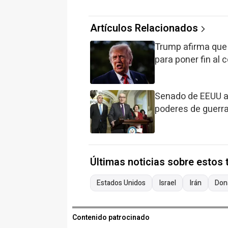
Artículos Relacionados
Trump afirma que
para poner fin al c
Senado de EEUU ap
poderes de guerra 
Últimas noticias sobre estos
Estados Unidos
Israel
Irán
Don
Contenido patrocinado