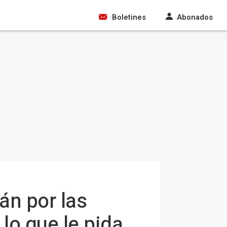
Boletines
Abonados
án por las
lo que le pida