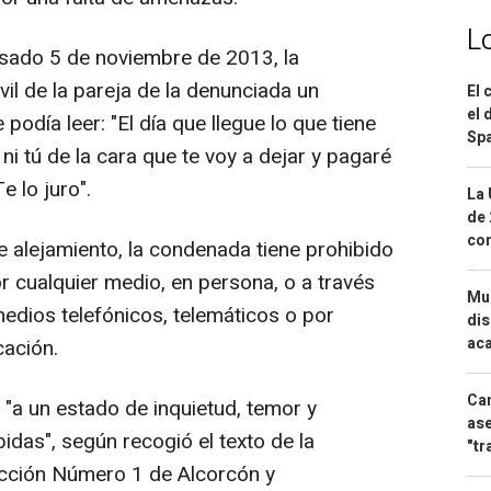
L
asado 5 de noviembre de 2013, la
il de la pareja de la denunciada un
El 
el 
día leer: "El día que llegue lo que tiene
Spa
ni tú de la cara que te voy a dejar y pagaré
e lo juro".
La 
de 
com
e alejamiento, la condenada tiene prohibido
 cualquier medio, en persona, o a través
Mue
medios telefónicos, telemáticos o por
dis
aca
cación.
Can
"a un estado de inquietud, temor y
ase
das", según recogió el texto de la
"tr
ucción Número 1 de Alcorcón y