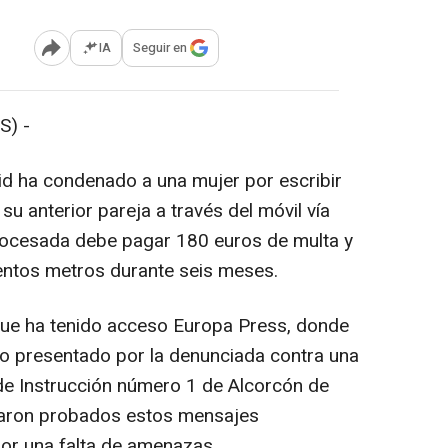
IA
Seguir en
Abrir opciones para compartir
S) -
id ha condenado a una mujer por escribir
 anterior pareja a través del móvil vía
rocesada debe pagar 180 euros de multa y
entos metros durante seis meses.
a que ha tenido acceso Europa Press, donde
so presentado por la denunciada contra una
de Instrucción número 1 de Alcorcón de
aron probados estos mensajes
or una falta de amenazas.