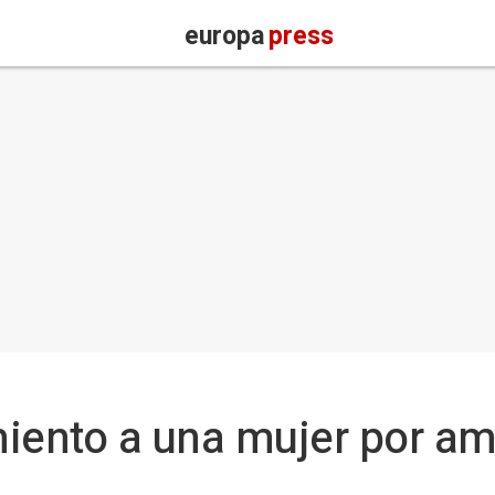
europa
press
iento a una mujer por am