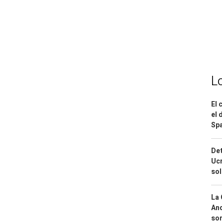
L
El 
el 
Spa
Det
Ucr
so
La 
And
sor