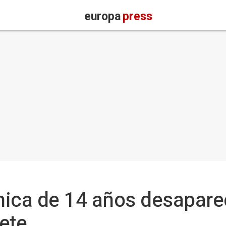
europa
press
hica de 14 años desapare
ete