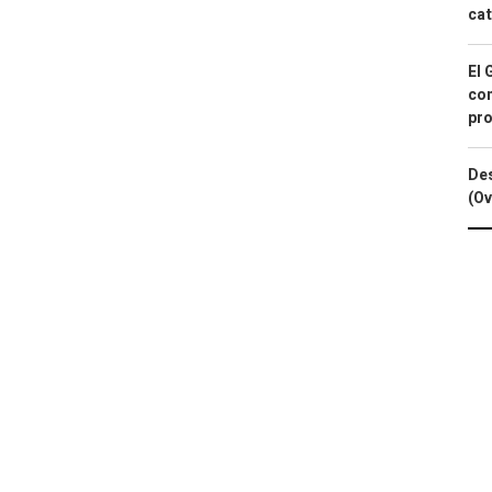
cat
El 
con
pro
Des
(Ov