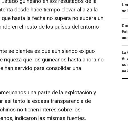
l Estado guineano en los resultados de la
Ucr
ntenta desde hace tiempo elevar al alza la
so
, que hasta la fecha no supera no supera un
ando en el resto de los países del entorno
Cor
Ext
una
ente se plantea es que aun siendo exiguo
La 
e riqueza que los guineanos hasta ahora no
And
sor
ue han servido para consolidar una
cat
americanos una parte de la explotación y
r así tanto la escasa transparencia de
chinos no tienen interés sobre los
nos, indicaron las mismas fuentes.