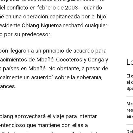
del conflicto en febrero de 2003 --cuando
 en una operación capitaneada por el hijo
 presidente Obiang Nguema rechazó cualquier
do por su predecesor.
bón llegaron a un principio de acuerdo para
 yacimientos de Mbañé, Cocoteros y Conga y
L
 países en Mbañé. No obstante, a pesar de
El 
almente un acuerdo" sobre la soberanía,
el 
ances.
Spa
Mar
res
iang aprovechará el viaje para intentar
en 
ontencioso que mantiene con ellas a
Det