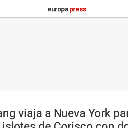
europa
press
ang viaja a Nueva York pa
 islotes de Corisco con 