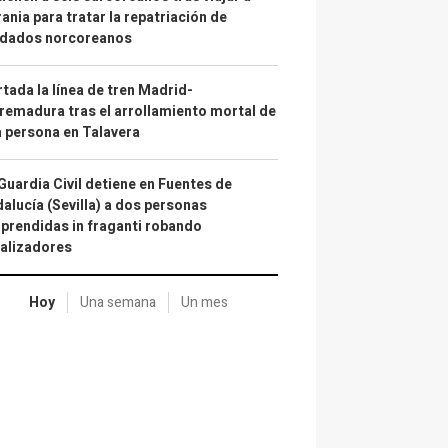
ania para tratar la repatriación de
ldados norcoreanos
tada la línea de tren Madrid-
remadura tras el arrollamiento mortal de
 persona en Talavera
Guardia Civil detiene en Fuentes de
alucía (Sevilla) a dos personas
prendidas in fraganti robando
alizadores
Hoy
Una semana
Un mes