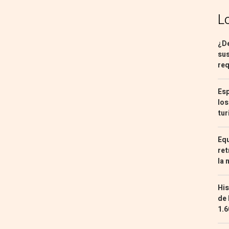
L
¿De
sus
req
Esp
los
tur
Equ
ret
la 
His
de 
1.6