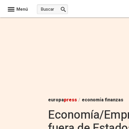
Menú
europa
press
/
economía finanzas
Economía/Empres
fuera de Estado