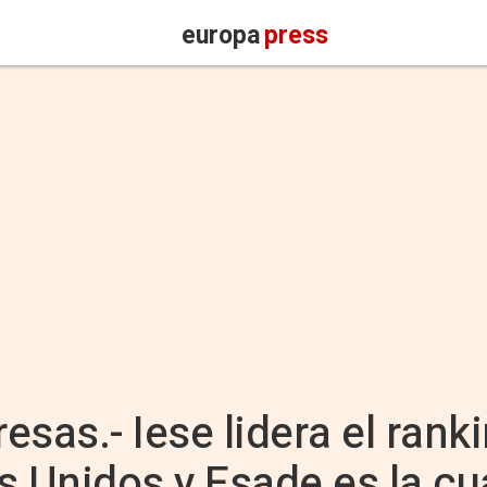
europa
press
as.- Iese lidera el ran
s Unidos y Esade es la cu