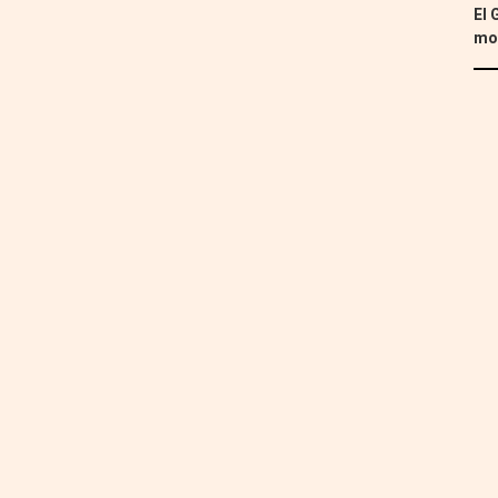
El 
mon