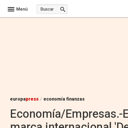
Menú
europa
press
/
economía finanzas
Economía/Empresas.-El
marca internacional 'Den