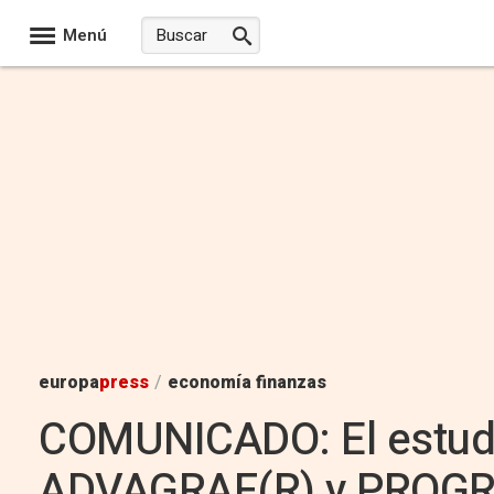
Menú
europa
press
/
economía finanzas
COMUNICADO: El estud
ADVAGRAF(R) y PROGRA