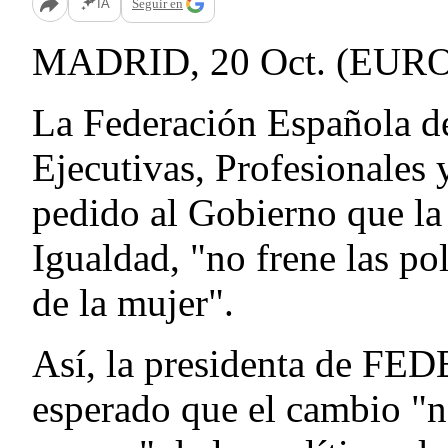
Seguir en
IA
Abrir opciones para compartir
MADRID, 20 Oct. (EURO
La Federación Española d
Ejecutivas, Profesionale
pedido al Gobierno que la 
Igualdad, "no frene las pol
de la mujer".
Así, la presidenta de FE
esperado que el cambio "n