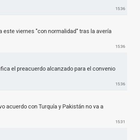
15:36
a este viernes "con normalidad" tras la avería
15:36
tifica el preacuerdo alcanzado para el convenio
15:36
vo acuerdo con Turquía y Pakistán no va a
15:31