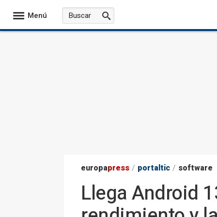
Menú
europa
press
/
portaltic
/
software
Llega Android 1
rendimiento y l