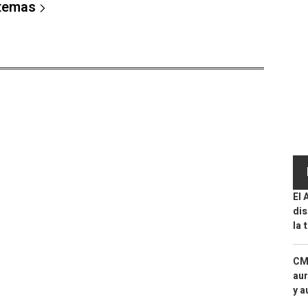
 temas
El 
dis
la 
CMF
aur
y a