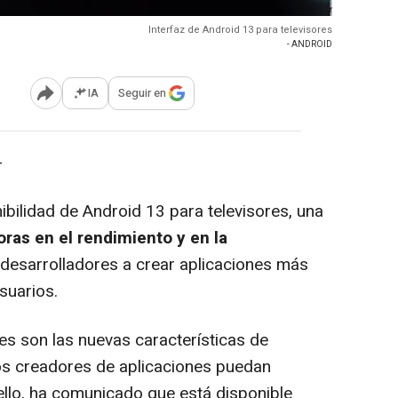
Interfaz de Android 13 para televisores
- ANDROID
IA
Seguir en
Abrir opciones para compartir
-
ibilidad de Android 13 para televisores, una
ras en el rendimiento y en la
 desarrolladores a crear aplicaciones más
usuarios.
s son las nuevas características de
os creadores de aplicaciones puedan
ello, ha comunicado que está disponible