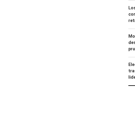
Los
com
ret
Mod
des
pru
Ele
tra
lid