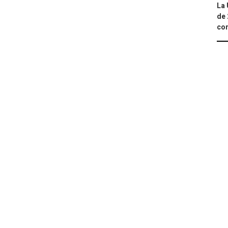
La 
de 
com