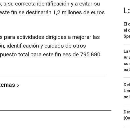
, a su correcta identificación y a evitar su
L
este fin se destinarán 1,2 millones de euros
El 
el 
para actividades dirigidas a mejorar las
Spa
ón, identificación y cuidado de otros
La 
uesto total para este fin ees de 795.880
And
sor
cat
 temas
Det
Ucr
so
Des
(Ov