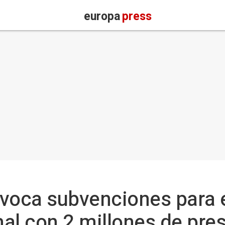
europa
press
nvoca subvenciones para 
al con 2 millones de pre