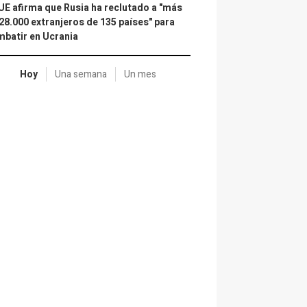
UE afirma que Rusia ha reclutado a "más
28.000 extranjeros de 135 países" para
batir en Ucrania
Hoy
Una semana
Un mes