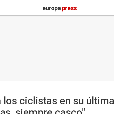
europa
press
a los ciclistas en su últi
as, siempre casco"