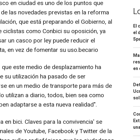
asco en ciudad es uno de los puntos que
L
de las novedades previstas en la reforma
lación, que está preparando el Gobierno, al
El 
ciclistas como Conbici su oposición, ya
el 
Spa
ar un casco por ley puede reducir el
eta, en vez de fomentar su uso.becario
Mar
res
 a que este medio de desplazamiento ha
en 
e su utilización ha pasado de ser
rse en un medio de transporte para más de
Det
Ucr
o utilizan a diario, todos, bien sea como
so
eben adaptarse a esta nueva realidad".
Cor
aja en bici. Claves para la convivencia' se
Ext
una
anales de Youtube, Facebook y Twitter de la