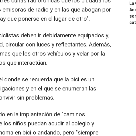
tres cuñas radiofónicas que los ciudadanos
La 
s emisoras de radio y en las que abogan por
And
sor
ay que ponerse en el lugar de otro".
cat
ciclistas deben ir debidamente equipados y,
d, circular con luces y reflectantes. Además,
s que los otros vehículos y velar por la
os que interactúan.
l donde se recuerda que la bici es un
ligaciones y en el que se enumeran las
nvivir sin problemas.
ndo en la implantación de "caminos
los niños puedan acudir al colegio y
noma en bici o andando, pero "siempre