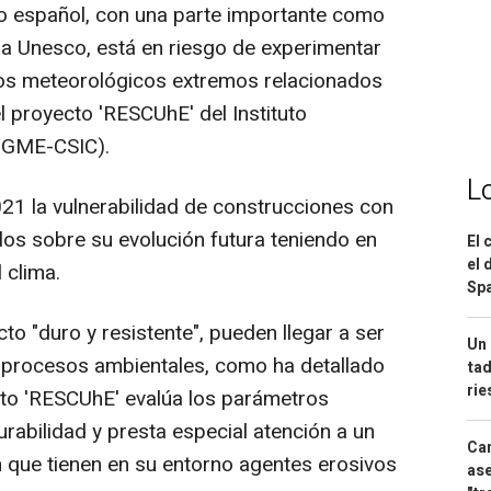
co español, con una parte importante como
a Unesco, está en riesgo de experimentar
os meteorológicos extremos relacionados
l proyecto 'RESCUhE' del Instituto
(IGME-CSIC).
L
21 la vulnerabilidad de construcciones con
elos sobre su evolución futura teniendo en
El 
el 
 clima.
Spa
o "duro y resistente", pueden llegar a ser
Un 
 procesos ambientales, como ha detallado
tad
ri
ecto 'RESCUhE' evalúa los parámetros
rabilidad y presta especial atención a un
Can
n que tienen en su entorno agentes erosivos
ase