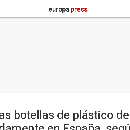
europa
press
as botellas de plástico d
damente en España, segú