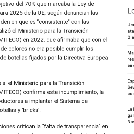
bjetivo del 70% que marcaba la Ley de
L
ara 2025 de la UE, según denuncian las
den en que es "consistente" con las
Ucr
lizó el Ministerio para la Transición
ata
Ole
MITECO) en 2022, que afirmaba que con el
de colores no era posible cumplir los
Mar
e botellas fijados por la Directiva Europea
res
en 
Esp
i el Ministerio para la Transición
Sev
MITECO) confirma este incumplimiento, la
con
oductores a implantar el Sistema de
tellas y 'bricks'.
La 
gal
No
ones critican la "falta de transparencia" en