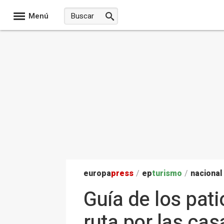
Menú
europa
press
/
ep
turismo
/
nacional
Guía de los pat
ruta por las ca