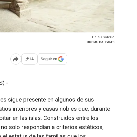
Palau Soleric
- TURISMO BALEARES
IA
Seguir en
Abrir opciones para compartir
) -
ares sigue presente en algunos de sus
tios interiores y casas nobles que, durante
bitar en las islas. Construidos entre los
s no solo respondían a criterios estéticos,
el estatus de las familias que los