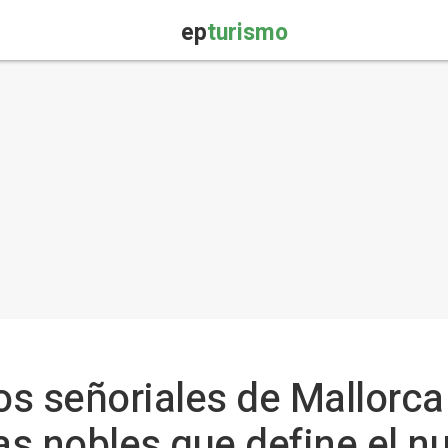
ep
turismo
ios señoriales de Mallorc
sas nobles que define el n