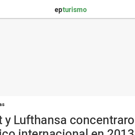
ep
turismo
as
t y Lufthansa concentraro
ico internacional en 2013