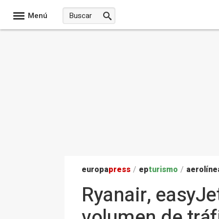
Menú
europa
press
/
ep
turismo
/
aerolíne
Ryanair, easyJe
volumen de tráf