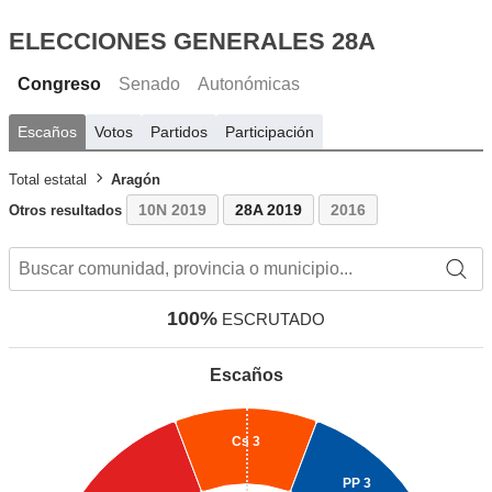
ELECCIONES GENERALES 28A
Congreso
Senado
Autonómicas
Escaños
Votos
Partidos
Participación
Total estatal
Aragón
10N 2019
28A 2019
2016
Otros resultados
100%
ESCRUTADO
Escaños
Cs
3
PP
3