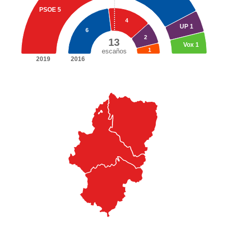
PSOE
5
4
UP
1
6
2
13
Vox
1
1
escaños
2019
2016