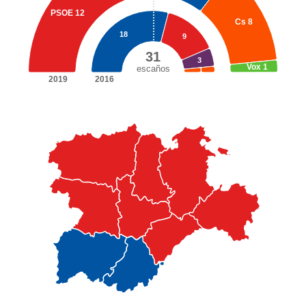
PSOE
12
Cs
8
18
9
31
3
Vox
1
escaños
1
2019
2016