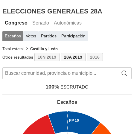
ELECCIONES GENERALES 28A
Congreso
Senado
Autonómicas
Escaños
Votos
Partidos
Participación
Total estatal
Castilla y León
10N 2019
28A 2019
2016
Otros resultados
100%
ESCRUTADO
Escaños
PP
10