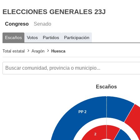
ELECCIONES GENERALES 23J
Congreso
Senado
Escaños
Votos
Partidos
Participación
Total estatal
Aragón
Huesca
Escaños
PP
2
2