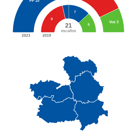
PP
10
7
9
Vox
3
21
5
escaños
2023
2019