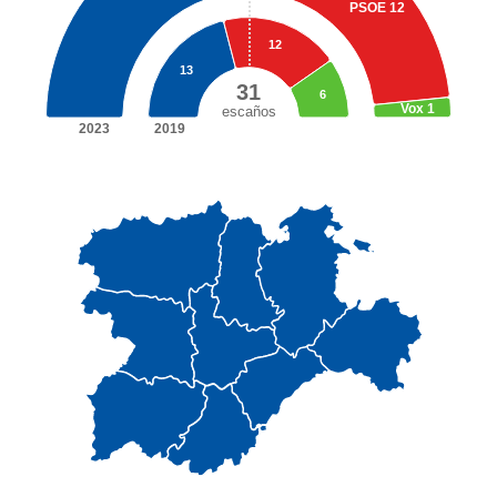
PSOE
12
12
13
31
6
Vox
1
escaños
2023
2019