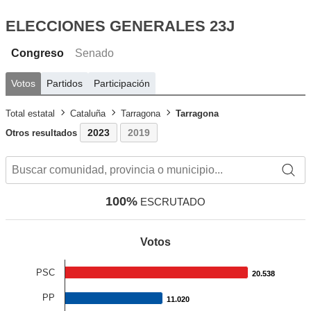
ELECCIONES GENERALES 23J
Congreso
Senado
Votos
Partidos
Participación
Total estatal
Cataluña
Tarragona
Tarragona
2023
2019
Otros resultados
100%
ESCRUTADO
Votos
PSC
20.538
20.538
PP
11.020
11.020