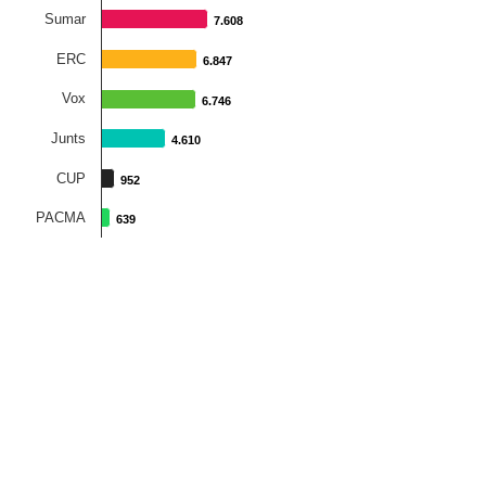
Sumar
7.608
7.608
ERC
6.847
6.847
Vox
6.746
6.746
Junts
4.610
4.610
CUP
952
952
PACMA
639
639