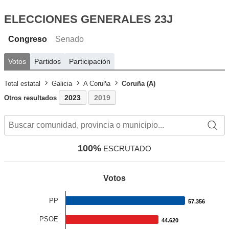
ELECCIONES GENERALES 23J
Congreso
Senado
Votos
Partidos
Participación
Total estatal
Galicia
A Coruña
Coruña (A)
2023
2019
Otros resultados
100%
ESCRUTADO
Votos
PP
57.356
57.356
PSOE
44.620
44.620