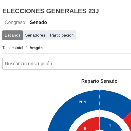
ELECCIONES GENERALES 23J
Congreso
Senado
Escaños
Senadores
Participación
Total estatal
Aragón
Reparto Senado
PP
9
4
6