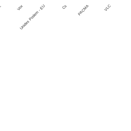
E
Vox
Unides Podem - EU
Cs
PACMA
VLC