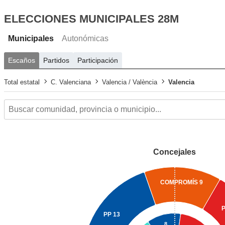
ELECCIONES MUNICIPALES 28M
Municipales
Autonómicas
Escaños
Partidos
Participación
Total estatal
C. Valenciana
Valencia / València
Valencia
Concejales
COMPROMÍS
9
PP
13
8