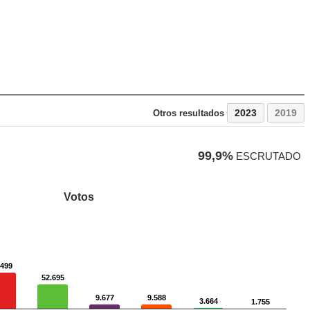
2023
2019
Otros resultados
99,9%
ESCRUTADO
Votos
.499
.499
52.695
52.695
9.677
9.677
9.588
9.588
3.664
3.664
1.755
1.755