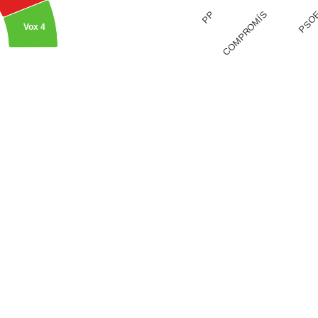
COMPROMÍS
PP
PSO
Vox
4