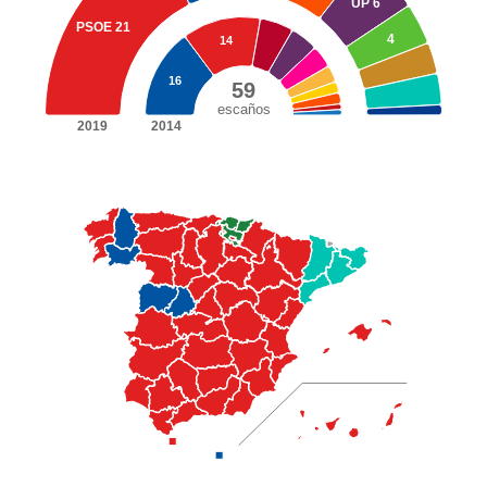
UP
6
PSOE
21
4
14
16
59
escaños
2019
2014