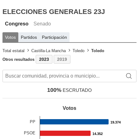
ELECCIONES GENERALES 23J
Congreso
Senado
Votos
Partidos
Participación
Total estatal
Castilla-La Mancha
Toledo
Toledo
2023
2019
Otros resultados
100%
ESCRUTADO
Votos
PP
19.374
19.374
PSOE
14.352
14.352