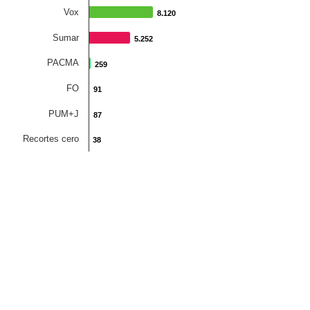
Vox
8.120
8.120
Sumar
5.252
5.252
PACMA
259
259
FO
91
91
PUM+J
87
87
Recortes cero
38
38