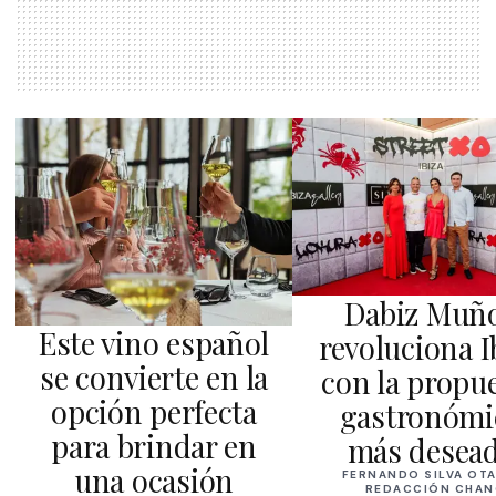
Dabiz Muñ
Este vino español
revoluciona I
se convierte en la
con la propu
opción perfecta
gastronómi
para brindar en
más desea
una ocasión
FERNANDO SILVA OTA
REDACCIÓN CHAN