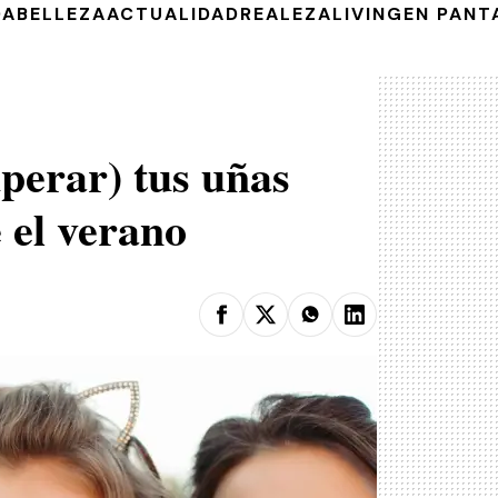
DA
BELLEZA
ACTUALIDAD
REALEZA
LIVING
EN PANT
perar) tus uñas
 el verano