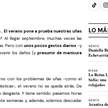
TikTok
I
LO MÁ
...
El verano pone a prueba nuestras uñas
o? Al llegar septiembre, muchas veces las
das. Pero con
unos pocos gestos diarios
-y
GENTE
Daniella B
evenir los daños (y
presumir de manicura
Echevarría
MODA
La Reina L
rno con los problemas de uñas -como el
Sofía: una
relajados
mésticas-, el verano no se queda atrás. De
s desgasta. Y tiene sentido: pasamos horas
nte semanas y, además, solemos descuidar
GENTE
Arantxa de