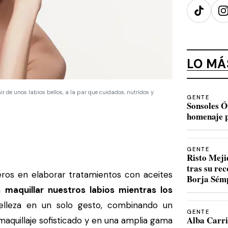
TikTok
I
LO MÁ
r de unos labios bellos, a la par que cuidados, nutridos y
GENTE
Sonsoles Ó
homenaje p
GENTE
Risto Meji
tras su re
eros en elaborar tratamientos con aceites
Borja Sém
ra
maquillar nuestros labios mientras los
elleza en un solo gesto, combinando un
GENTE
Alba Carri
aquillaje sofisticado y en una amplia gama