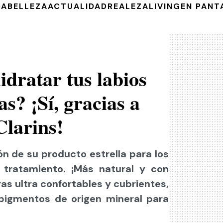
DA
BELLEZA
ACTUALIDAD
REALEZA
LIVING
EN PANT
idratar tus labios
s? ¡Sí, gracias a
Clarins!
n de su producto estrella para los
 tratamiento. ¡Más natural y con
as ultra confortables y cubrientes,
 pigmentos de origen mineral para