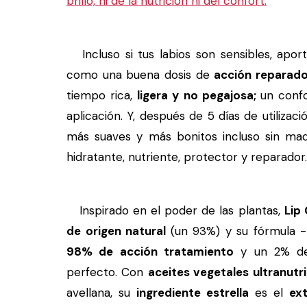
brillo, ni de la nutrición ni del confort.
Incluso si tus labios son sensibles, apor
como una buena dosis de
acción reparad
tiempo rica,
ligera y no pegajosa;
un conf
aplicación. Y, después de 5 días de utilizac
más suaves y más bonitos incluso sin maq
hidratante, nutriente, protector y reparador.
Inspirado en el poder de las plantas,
Lip
de origen natural
(un 93%) y su fórmula 
98% de acción tratamiento
y un 2% de 
perfecto. Con
aceites vegetales ultranutr
avellana, su
ingrediente estrella
es el
ex