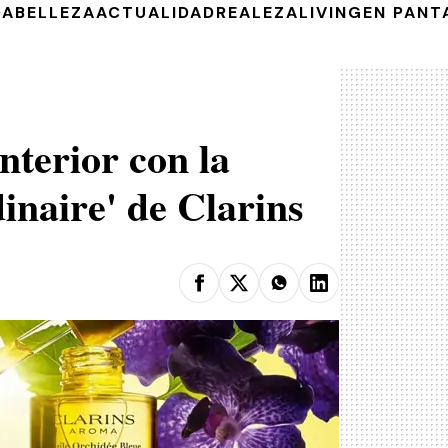
DA
BELLEZA
ACTUALIDAD
REALEZA
LIVING
EN PANT
nterior con la
inaire' de Clarins