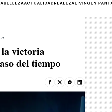
DA
BELLEZA
ACTUALIDAD
REALEZA
LIVING
EN PANT
ños
la victoria
paso del tiempo