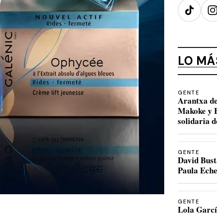
TikTok
I
LO MÁ
GENTE
Arantxa de
Makoke y B
solidaria 
GENTE
David Bust
Paula Eche
GENTE
Lola Garcí