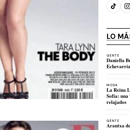
TikTok
I
LO MÁ
GENTE
Daniella B
Echevarría
MODA
La Reina L
Sofía: una
relajados
GENTE
Arantxa de