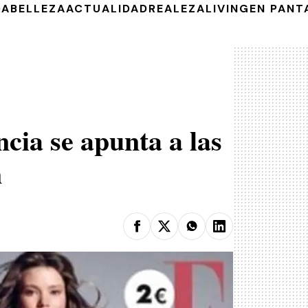
DA
BELLEZA
ACTUALIDAD
REALEZA
LIVING
EN PANT
ncia se apunta a las
n