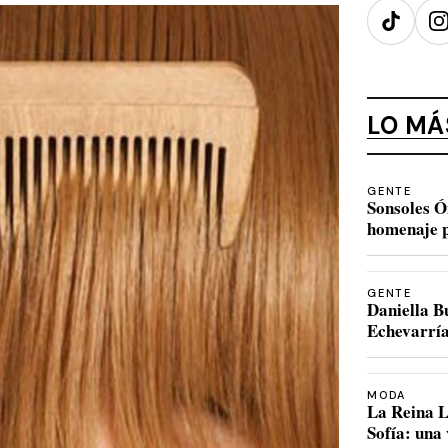
TikTok
I
LO MÁ
GENTE
Sonsoles Ó
homenaje p
GENTE
Daniella B
Echevarría
MODA
La Reina L
Sofía: una