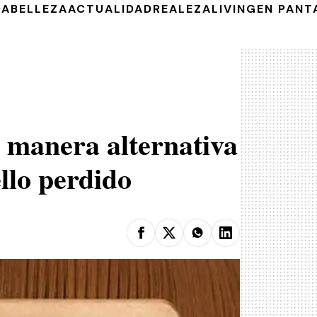
DA
BELLEZA
ACTUALIDAD
REALEZA
LIVING
EN PANT
 manera alternativa
llo perdido