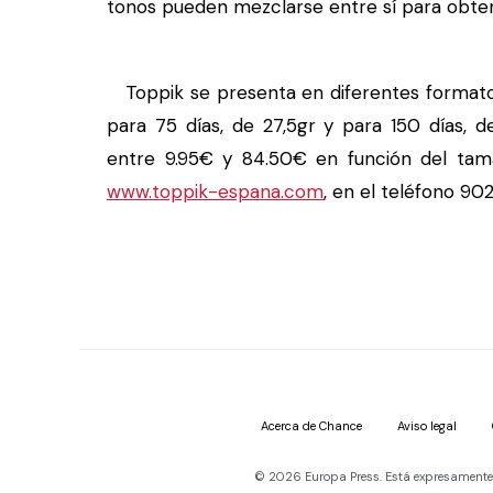
tonos pueden mezclarse entre sí para obten
Toppik se presenta en diferentes formatos: 
para 75 días, de 27,5gr y para 150 días, d
entre 9.95€ y 84.50€ en función del tama
www.toppik-espana.com
, en el teléfono 90
Acerca de Chance
Aviso legal
© 2026 Europa Press. Está expresamente pr