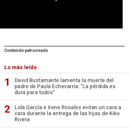
0
seconds
of
0
seconds
Contenido patrocinado
Lo más leído
David Bustamante lamenta la muerte del
padre de Paula Echevarría: "La pérdida es
dura para todos"
Lola García e Irene Rosales evitan un cara a
cara durante la entrega de las hijas de Kiko
Rivera