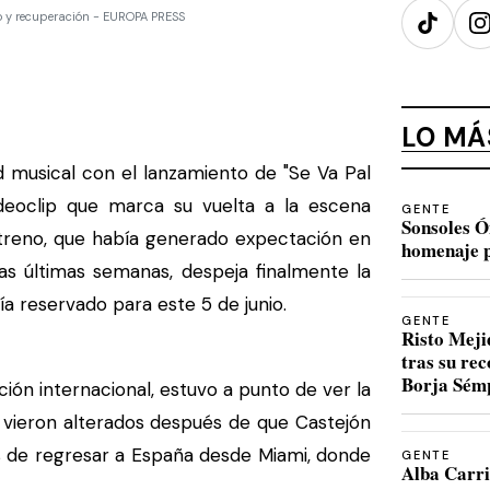
io y recuperación - EUROPA PRESS
TikTok
I
LO MÁ
d musical con el lanzamiento de "Se Va Pal
deoclip que marca su vuelta a la escena
GENTE
Sonsoles Ó
 estreno, que había generado expectación en
homenaje p
las últimas semanas, despeja finalmente la
ía reservado para este 5 de junio.
GENTE
Risto Meji
tras su re
Borja Sém
n internacional, estuvo a punto de ver la
e vieron alterados después de que Castejón
s de regresar a España desde Miami, donde
GENTE
Alba Carri