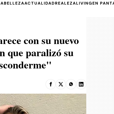
DA
BELLEZA
ACTUALIDAD
REALEZA
LIVING
EN PANT
rece con su nuevo
ón que paralizó su
esconderme"