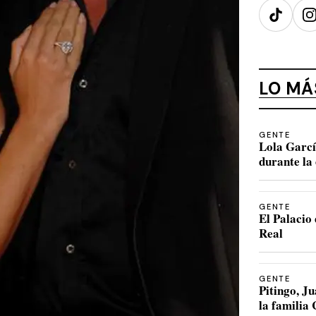
TikTok
I
LO MÁ
GENTE
Lola Garcí
durante la 
GENTE
El Palacio 
Real
GENTE
Pitingo, 
la familia