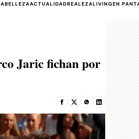
DA
BELLEZA
ACTUALIDAD
REALEZA
LIVING
EN PANT
o Jaric fichan por