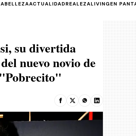
DA
BELLEZA
ACTUALIDAD
REALEZA
LIVING
EN PANT
i, su divertida
 del nuevo novio de
 "Pobrecito"