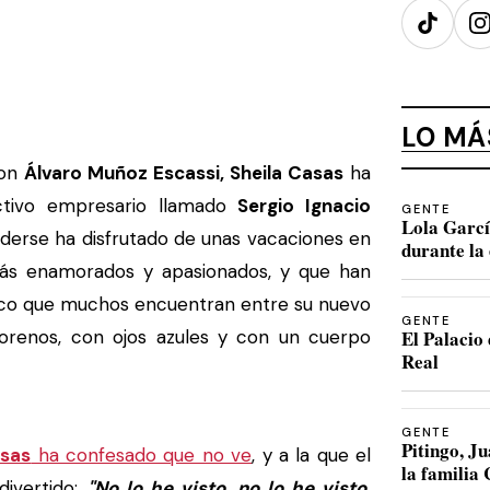
TikTok
I
LO MÁ
con
Álvaro Muñoz Escassi, Sheila Casas
ha
activo empresario llamado
Sergio Ignacio
GENTE
Lola Garcí
nderse ha disfrutado de unas vacaciones en
durante la 
más enamorados y apasionados, y que han
sico que muchos encuentran entre su nuevo
GENTE
orenos, con ojos azules y con un cuerpo
El Palacio 
Real
GENTE
Pitingo, 
asas
ha confesado que no ve
, y a la que el
la familia
divertido:
"No lo he visto, no lo he visto.