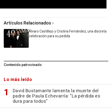
0
seconds
of
Artículos Relacionados
4
minutes,
29
Álvaro Castillejo y Cristina Fernández, una discreta
seconds
celebración para su pedida
Contenido patrocinado
Lo más leído
David Bustamante lamenta la muerte del
padre de Paula Echevarría: "La pérdida es
dura para todos"