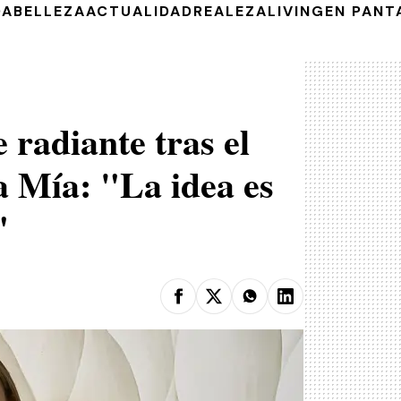
DA
BELLEZA
ACTUALIDAD
REALEZA
LIVING
EN PANT
radiante tras el
a Mía: "La idea es
"