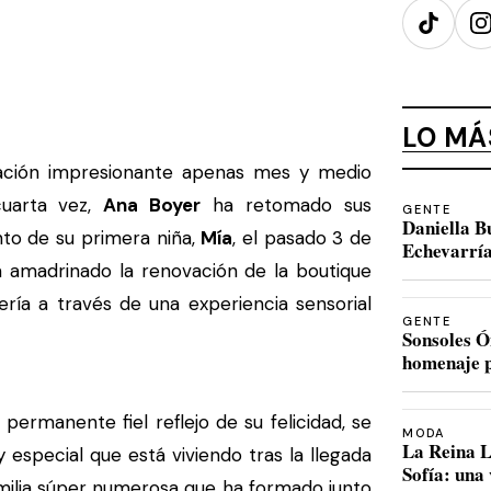
TikTok
I
LO MÁ
ación impresionante apenas mes y medio
uarta vez,
Ana Boyer
ha retomado sus
GENTE
Daniella B
to de su primera niña,
Mía
, el pasado 3 de
Echevarría
 amadrinado la renovación de la boutique
ería a través de una experiencia sensorial
GENTE
Sonsoles Ó
homenaje p
permanente fiel reflejo de su felicidad, se
MODA
La Reina L
especial que está viviendo tras la llegada
Sofía: una
milia súper numerosa que ha formado junto