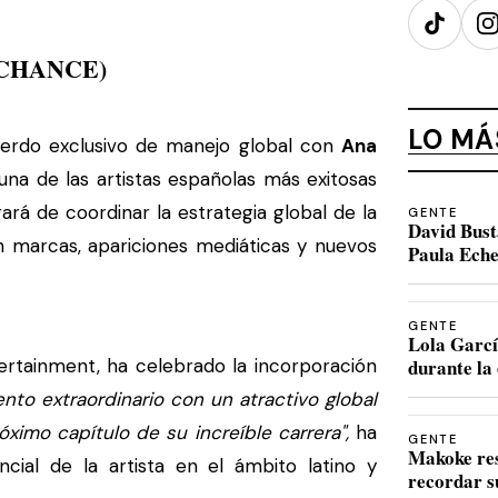
TikTok
I
CHANCE)
LO MÁ
erdo exclusivo de manejo global con
Ana
una de las artistas españolas más exitosas
rá de coordinar la estrategia global de la
GENTE
David Bust
on marcas, apariciones mediáticas y nuevos
Paula Eche
GENTE
Lola Garcí
tainment, ha celebrado la incorporación
durante la 
nto extraordinario con un atractivo global
ximo capítulo de su increíble carrera",
ha
GENTE
Makoke re
ncial de la artista en el ámbito latino y
recordar s