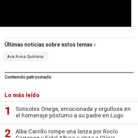
0
seconds
of
Últimas noticias sobre estos temas
3
minutes,
51
Ana Rosa Quintana
seconds
Contenido patrocinado
Lo más leído
Sonsoles Ónega, emocionada y orgullosa en
el homenaje póstumo a su padre en Lugo
Alba Carrillo rompe una lanza por Rocío