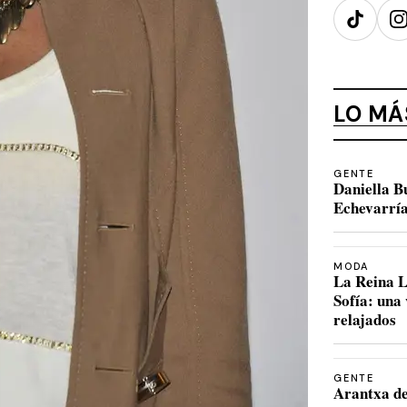
TikTok
I
LO MÁ
GENTE
Daniella B
Echevarría
MODA
La Reina L
Sofía: una
relajados
GENTE
Arantxa de