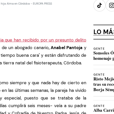
u hija Alma en Córdoba - EUROPA PRESS
TikTok
I
LO MÁ
a que han recibido por un presunto delito
 de un abogado canario
, Anabel Pantoja
y
GENTE
Sonsoles Ó
 tiempo buena cara' y están disfrutando de
homenaje p
ierra natal del fisioterapeuta, Córdoba.
GENTE
Risto Meji
omo siempre y que nada hay de cierto en
tras su re
Borja Sém
 en las últimas semanas, la pareja ha vivido
especial, puesto que se trataba de la
ías cumplirá seis meses- veía a su padre
GENTE
Alba Carri
ad y Cofradía de Nuestro Padre Jesús de