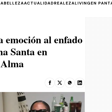
DA
BELLEZA
ACTUALIDAD
REALEZA
LIVING
EN PANT
a emoción al enfado
na Santa en
a Alma