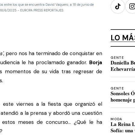
 entre los que se encuentra David Vaquero, a 18 de junio de
TikTok
I
ss 18/6/2025 - EUROPA PRESS REPORTAJES
LO MÁ
s'
, pero nos ha terminado de conquistar en
GENTE
Daniella B
a audiencia le ha proclamado ganador.
Borja
Echevarría
es momentos de su vida tras regresar de
s.
GENTE
Sonsoles Ó
homenaje p
 este viernes a la fiesta que organizó el
 atendió a la prensa y abordó una cuestión
MODA
estos meses de concurso... ¿Qué le ha
La Reina L
Sofía: una
?