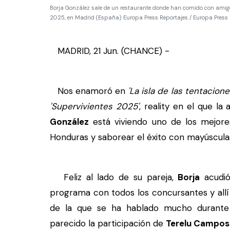
Borja González sale de un restaurante donde han comido con amigos
2025, en Madrid (España) Europa Press Reportajes / Europa Pre
MADRID, 21 Jun. (CHANCE) -
Nos enamoró en
'La isla de las tentacione
'Supervivientes 2025'
, reality en el que l
González
está viviendo uno de los mejor
Honduras y saborear el éxito con mayúscula
Feliz al lado de su pareja,
Borja
acudió
programa con todos los concursantes y allí
de la que se ha hablado mucho durante 
parecido la participación de
Terelu Campos