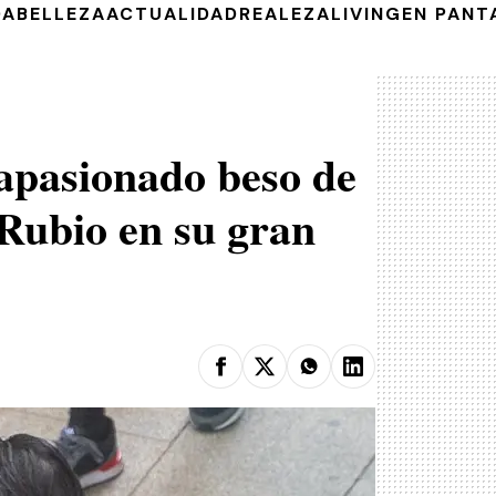
DA
BELLEZA
ACTUALIDAD
REALEZA
LIVING
EN PANT
 apasionado beso de
 Rubio en su gran