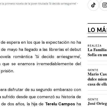
la primera novela de la joven titulada 'Si decido arriesgarme' -
TikTok
I
LO MÁ
 de espera en los que la expectación no ha
REALEZA
La Familia 
e mayo ha llegado a las librerías el debut
Sofía en u
vela romántica 'Si decido arriesgarme',
la que se enamora irremediablemente del
prisión.
GENTE
Mario Casa
dulce mien
casa de ell
 para disfrutar de su segundo embarazo con
ha sufrido desde que comenzó su historia de
GENTE
José Orteg
de dos años, la hija de
Terelu Campos
ha