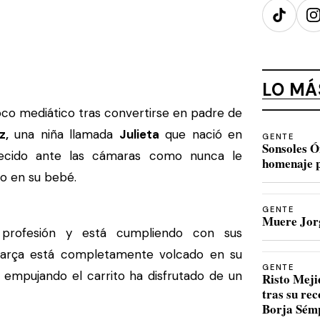
TikTok
I
LO MÁ
foco mediático tras convertirse en padre de
z,
una niña llamada
Julieta
que nació en
GENTE
Sonsoles Ó
cido ante las cámaras como nunca le
homenaje p
do en su bebé.
GENTE
Muere Jorg
rofesión y está cumpliendo con sus
 Barça está completamente volcado en su
GENTE
 empujando el carrito ha disfrutado de un
Risto Meji
tras su re
Borja Sém