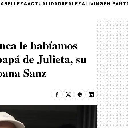
DA
BELLEZA
ACTUALIDAD
REALEZA
LIVING
EN PANT
nca le habíamos
papá de Julieta, su
oana Sanz