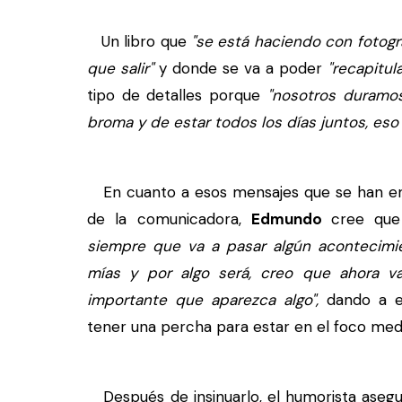
Un libro que
"se está haciendo con fotogra
que salir"
y donde se va a poder
"recapitula
tipo de detalles porque
"nosotros duramos
broma y de estar todos los días juntos, eso e
En cuanto a esos mensajes que se han env
de la comunicadora,
Edmundo
cree qu
siempre que va a pasar algún acontecimi
mías y por algo será, creo que ahora v
importante que aparezca algo",
dando a e
tener una percha para estar en el foco medi
Después de insinuarlo, el humorista aseg