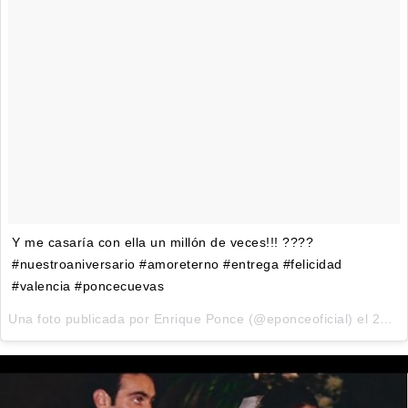
Y me casaría con ella un millón de veces!!! ????
#nuestroaniversario #amoreterno #entrega #felicidad
#valencia #poncecuevas
Una foto publicada por Enrique Ponce (@eponceoficial) el
25 de Oct de 2015 a la(s) 11:45 PDT