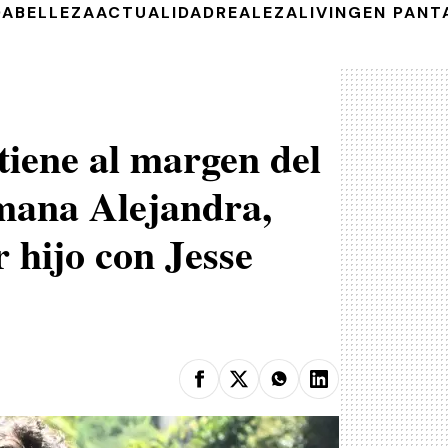
DA
BELLEZA
ACTUALIDAD
REALEZA
LIVING
EN PANT
tiene al margen del
mana Alejandra,
 hijo con Jesse