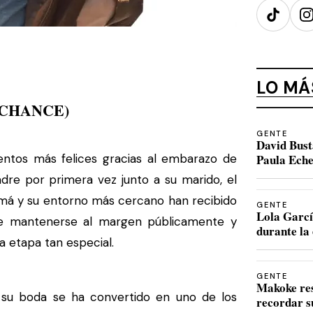
TikTok
I
LO MÁ
(CHANCE)
GENTE
David Bust
tos más felices gracias al embarazo de
Paula Eche
dre por primera vez junto a su marido, el
amá y su entorno más cercano han recibido
GENTE
Lola Garcí
e mantenerse al margen públicamente y
durante la 
a etapa tan especial.
GENTE
Makoke re
u boda se ha convertido en uno de los
recordar s